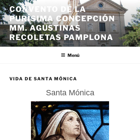
Saltar
CONVENTO DE LA
al
PURÍSIMA CONCEPCIÓN
contenido
MM. AGUSTINAS
RECOLETAS PAMPLONA
Menú
VIDA DE SANTA MÓNICA
Santa Mónica