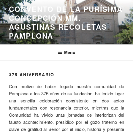
Saltar
CONVENTO DE LA PURÍSIMA
al
CONCEPCIÓN MM.
contenido
AGUSTINAS RECOLETAS
PAMPLONA
Menú
375 ANIVERSARIO
Con motivo de haber llegado nuestra comunidad de
Pamplona a los 375 años de su fundación, ha tenido lugar
una sencilla celebración consistente en dos actos
fundamentales con resonancia exterior, mientras que la
Comunidad ha vivido unas jornadas de interiorizan del
fausto acontecimiento, presidido por el gozo fraterno en
clave de gratitud al Señor por el inicio, historia y presente